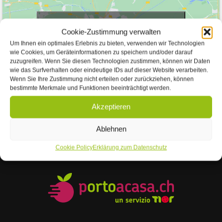
Fai clic per accettare i cookie Marketing e
Cookie-Zustimmung verwalten
abilitare questo contenuto
Um Ihnen ein optimales Erlebnis zu bieten, verwenden wir Technologien
wie Cookies, um Geräteinformationen zu speichern und/oder darauf
zuzugreifen. Wenn Sie diesen Technologien zustimmen, können wir Daten
wie das Surfverhalten oder eindeutige IDs auf dieser Website verarbeiten.
Wenn Sie Ihre Zustimmung nicht erteilen oder zurückziehen, können
bestimmte Merkmale und Funktionen beeinträchtigt werden.
Akzeptieren
Ablehnen
Cookie Policy
Erklärung zum Datenschutz