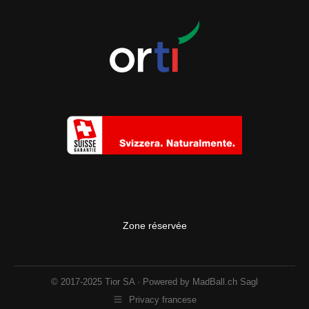
Zone réservée
© 2017-2025 Tior SA · Powered by
MadBall.ch Sagl
Privacy francese