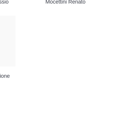
ssio
Mocettini Renato
ione