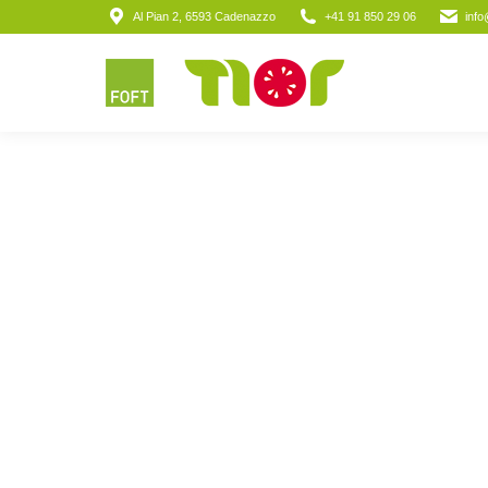
Al Pian 2, 6593 Cadenazzo
+41 91 850 29 06
info